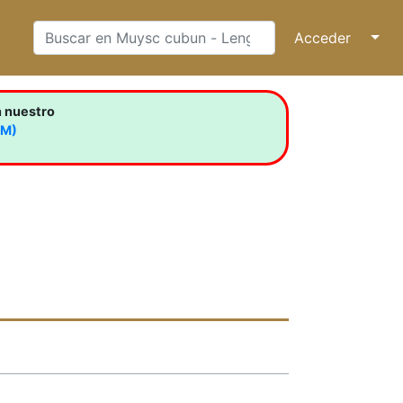
Acceder
↓
n nuestro
LM)