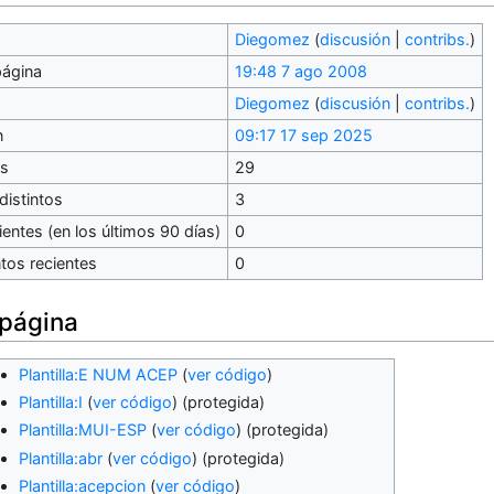
Diegomez
(
discusión
|
contribs.
)
página
19:48 7 ago 2008
Diegomez
(
discusión
|
contribs.
)
n
09:17 17 sep 2025
es
29
distintos
3
entes (en los últimos 90 días)
0
tos recientes
0
 página
Plantilla:E NUM ACEP
(
ver código
)
Plantilla:I
(
ver código
) (protegida)
Plantilla:MUI-ESP
(
ver código
) (protegida)
Plantilla:abr
(
ver código
) (protegida)
Plantilla:acepcion
(
ver código
)