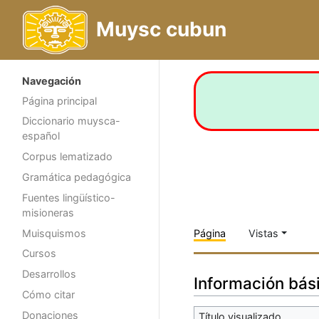
Muysc cubun
Navegación
Página principal
Diccionario muysca-
español
Corpus lematizado
Gramática pedagógica
Fuentes lingüístico-
misioneras
Muisquismos
Página
Vistas
Cursos
Desarrollos
Información bás
Cómo citar
Donaciones
Título visualizado