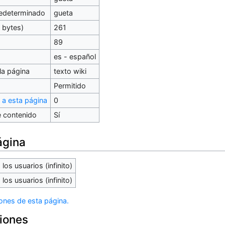
redeterminado
gueta
 bytes)
261
89
es - español
la página
texto wiki
Permitido
 a esta página
0
 contenido
Sí
ágina
los usuarios (infinito)
los usuarios (infinito)
iones de esta página.
ciones