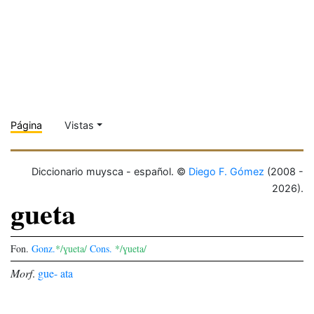
Página
Vistas
Diccionario muysca - español. ©
Diego F. Gómez
(2008 -
2026).
gueta
Fon.
Gonz.
*/ɣueta/
Cons.
*/ɣueta/
Morf
.
gue-
ata