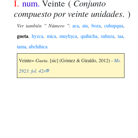
Conjunto
I.
num.
Veinte
(
compuesto por veinte unidades
. )
Ver también " Número "
:
aca
,
ata
,
boza
,
cuhupqua
,
gueta
,
hyzca
,
mica
,
muyhyca
,
quihicha
,
suhuza
,
taa
,
tama
,
ubchihica
Veinte=
Gueta
. [sic] (Gómez & Giraldo, 2012) -
Ms.
2923. fol. 42r