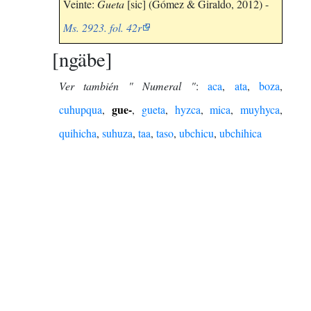
Veinte:
Gueta
[sic] (Gómez & Giraldo, 2012) -
Ms. 2923. fol. 42r
ngäbe
Ver también " Numeral "
:
aca
,
ata
,
boza
,
gue-
cuhupqua
,
,
gueta
,
hyzca
,
mica
,
muyhyca
,
quihicha
,
suhuza
,
taa
,
taso
,
ubchicu
,
ubchihica