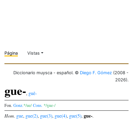
Página
Vistas
Diccionario muysca - español. ©
Diego F. Gómez
(2008 -
2026).
gue-
,
guê-
Fon.
Gonz.
*/ue/
Cons.
*/ɣue-/
gue-
Hom.
gue
,
gue(2)
,
gue(3)
,
gue(4)
,
gue(5)
,
.