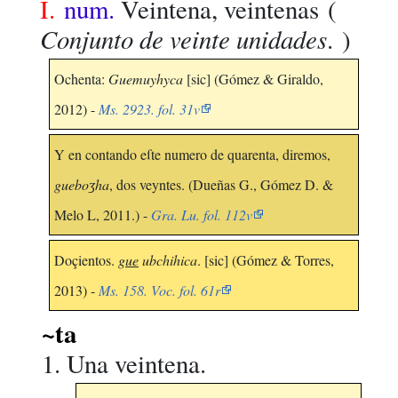
I.
num.
Veintena, veintenas
(
Conjunto de veinte unidades
. )
Ochenta:
Guemuyhyca
[sic] (Gómez & Giraldo,
2012) -
Ms. 2923. fol. 31v
Y en contando eſte numero de quarenta, diremos,
gueboʒha
, dos veyntes. (Dueñas G., Gómez D. &
Melo L, 2011.) -
Gra. Lu. fol. 112v
Doçientos.
gue
ubchihica
. [sic] (Gómez & Torres,
2013) -
Ms. 158. Voc. fol. 61r
~ta
Una veintena.