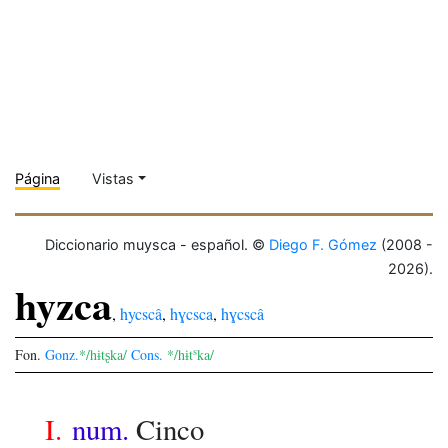
Página
Vistas
Diccionario muysca - español. ©
Diego F. Gómez
(2008 -
2026).
hyzca
,
hycscâ
,
hɣcsca
,
hɣcscâ
s
Fon.
Gonz.
*/hɨtʂka/
Cons.
*/hɨt
ka/
I.
num.
Cinco