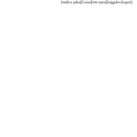
malécu jaíka
Guna
ette taara
kággaba (kogui)