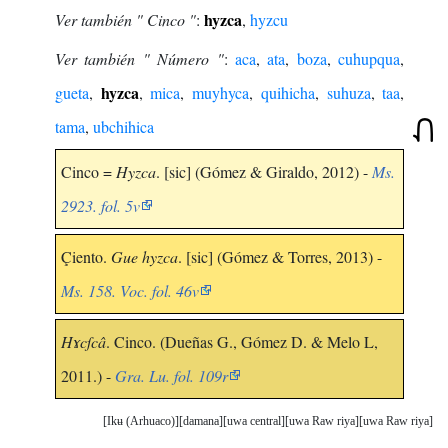
hyzca
Ver también " Cinco "
:
,
hyzcu
Ver también " Número "
:
aca
,
ata
,
boza
,
cuhupqua
,
hyzca
gueta
,
,
mica
,
muyhyca
,
quihicha
,
suhuza
,
taa
,
tama
,
ubchihica
Cinco =
Hyzca
. [sic] (Gómez & Giraldo, 2012) -
Ms.
2923. fol. 5v
Çiento.
Gue hyzca
. [sic] (Gómez & Torres, 2013) -
Ms. 158. Voc. fol. 46v
Hɤcſcâ
. Cinco. (Dueñas G., Gómez D. & Melo L,
2011.) -
Gra. Lu. fol. 109r
Ikʉ (Arhuaco)
damana
uwa central
uwa Raw riya
uwa Raw riya