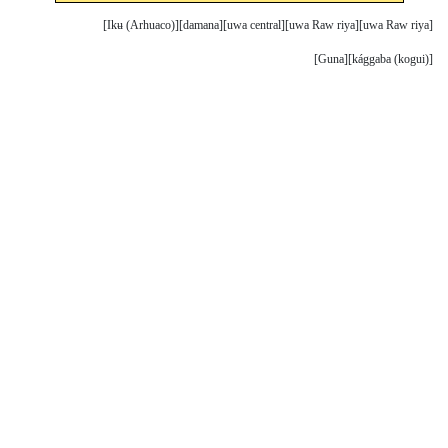
Ikʉ (Arhuaco)
damana
uwa central
uwa Raw riya
uwa Raw riya
Guna
kággaba (kogui)