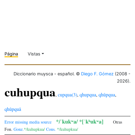
Página
Vistas
Diccionario muysca - español. ©
Diego F. Gómez
(2008 -
2026).
cuhupqua
,
cupqua(3)
,
qhupqua
,
qhûpqua
,
qhûpquâ
*/ˈkukʷa/ *[ˈkʰukʷa]
Error missing media source
Otras
Fon.
Gonz.
*/kuhupkua/
Cons.
*/kuhupkua/