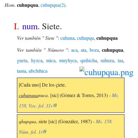
cuhupqua
Hom.
,
cuhupqua(2)
.
I.
num.
Siete.
cuhupqua
Ver también " Siete "
:
cuhuna
,
cuhupqu
,
cuhupqua
Ver también " Número "
:
aca
,
ata
,
boza
,
,
gueta
,
hyzca
,
mica
,
muyhyca
,
quihicha
,
suhuza
,
taa
,
tama
,
ubchihica
[Cada uno] De los çiete,
cuhupqua
nuca
. [sic] (Gómez & Torres, 2013) -
Ms.
158. Voc. fol. 31v
qhupqua
, siete [sic] (González, 1987) -
Ms. 158.
Núm. fol. 1r