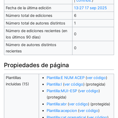
|
contribs.
)
Fecha de la última edición
13:27 17 sep 2025
Número total de ediciones
6
Número total de autores distintos
1
Número de ediciones recientes (en
0
los últimos 90 días)
Número de autores distintos
0
recientes
Propiedades de página
Plantillas
Plantilla:E NUM ACEP
(
ver código
)
incluidas (15)
Plantilla:I
(
ver código
) (protegida)
Plantilla:MUI-ESP
(
ver código
)
(protegida)
Plantilla:abr
(
ver código
) (protegida)
Plantilla:acepcion
(
ver código
)
Plantilla:cat gramatical
(
ver código
)