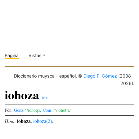
Página
Vistas
Diccionario muysca - español. ©
Diego F. Gómez
(2008 -
2026).
iohoza
,
ioza
s
Fon.
Gonz.
*/iohotʂa/
Cons.
*/iohot
a/
iohoza
Hom.
,
iohoza(2)
.