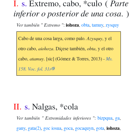
Parte
I.
s.
Extremo, cabo, *culo
(
inferior o posterior de una cosa
. )
iohoza
Ver también " Extremo "
:
,
obta
,
tamuy
,
zysquy
Cabo de una cosa larga, como palo.
Azysquy
, y el
otro cabo,
aiohoza
. Díçese también,
obta
, y el otro
cabo,
atamuy
. [sic] (Gómez & Torres, 2013) -
Ms.
158. Voc. fol. 31r
II.
s.
Nalgas, *cola
Ver también " Extremidades inferiores "
:
bizpqua
,
ga
,
iohoza
gany
,
gata(2)
,
goc iosua
,
goca
,
gocaquyn
,
gota
,
,