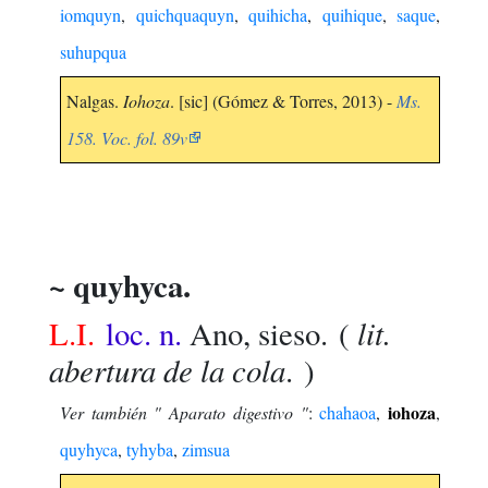
iomquyn
,
quichquaquyn
,
quihicha
,
quihique
,
saque
,
suhupqua
Nalgas.
Iohoza
. [sic] (Gómez & Torres, 2013) -
Ms.
158. Voc. fol. 89v
~ quyhyca.
lit.
L.I.
loc. n.
Ano, sieso.
(
abertura de la cola
. )
iohoza
Ver también " Aparato digestivo "
:
chahaoa
,
,
quyhyca
,
tyhyba
,
zimsua