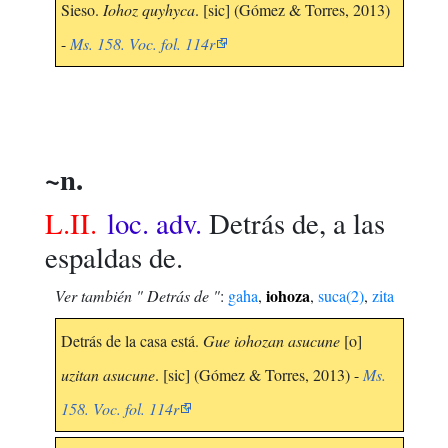
Sieso.
Iohoz quyhyca
. [sic] (Gómez & Torres, 2013)
-
Ms. 158. Voc. fol. 114r
~n.
L.II.
loc. adv.
Detrás de, a las
espaldas de.
iohoza
Ver también " Detrás de "
:
gaha
,
,
suca(2)
,
zita
Detrás de la casa está.
Gue iohozan asucune
[o]
uzitan asucune
. [sic] (Gómez & Torres, 2013) -
Ms.
158. Voc. fol. 114r