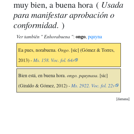
Usada
muy bien, a buena hora
(
para manifestar aprobación o
conformidad
. )
ongo
Ver también " Enhorabuena "
:
,
pquyna
Ea pues, norabuena.
Ongo
. [sic] (Gómez & Torres,
2013) -
Ms. 158. Voc. fol. 64r
Bien está, en buena hora.
ongo. pquynasa
. [sic]
(Giraldo & Gómez, 2012) -
Ms. 2922. Voc. fol. 22v
damana