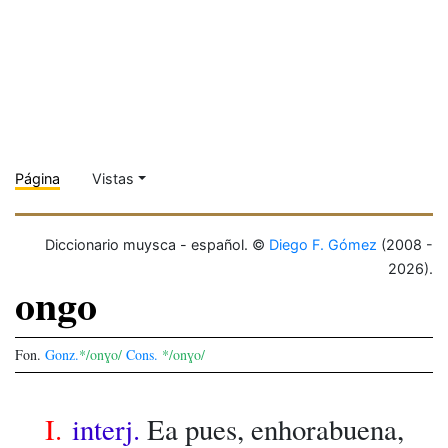
Página
Vistas
Diccionario muysca - español. ©
Diego F. Gómez
(2008 -
2026).
ongo
Fon.
Gonz.
*/onɣo/
Cons.
*/onɣo/
I.
interj.
Ea pues, enhorabuena,