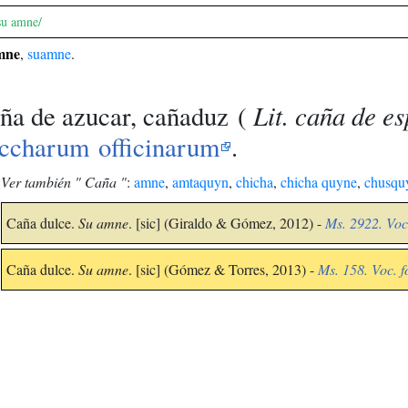
su amne/
mne
,
suamne
.
Lit. caña de es
ña de azucar, cañaduz
(
ccharum officinarum
.
Ver también " Caña "
:
amne
,
amtaquyn
,
chicha
,
chicha quyne
,
chusqu
Caña dulce.
Su amne
. [sic] (Giraldo & Gómez, 2012) -
Ms. 2922. Voc.
Caña dulce.
Su amne
. [sic] (Gómez & Torres, 2013) -
Ms. 158. Voc. f