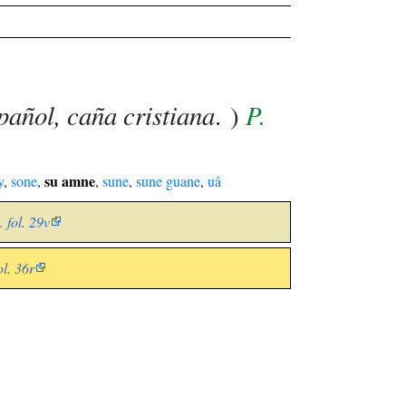
pañol, caña cristiana
P.
. )
su amne
y
,
sone
,
,
sune
,
sune guane
,
uâ
 fol. 29v
ol. 36r