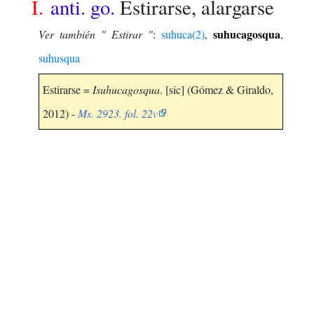
I.
anti. go.
Estirarse, alargarse
suhucagosqua
Ver también " Estirar "
:
suhuca(2)
,
,
suhusqua
Estirarse =
Isuhucagosqua
. [sic] (Gómez & Giraldo,
2012) -
Ms. 2923. fol. 22v