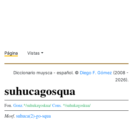
Página
Vistas
Diccionario muysca - español. ©
Diego F. Gómez
(2008 -
2026).
suhucagosqua
Fon.
Gonz.
*/suhukaɣoskua/
Cons.
*/suhukaɣoskua/
Morf
.
suhuca(2)
-go
-squa