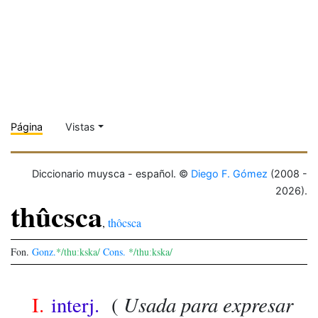
Página
Vistas
Diccionario muysca - español. ©
Diego F. Gómez
(2008 -
2026).
thûcsca
,
thôcsca
Fon.
Gonz.
*/thuːkska/
Cons.
*/thuːkska/
Usada para expresar
I.
interj.
(