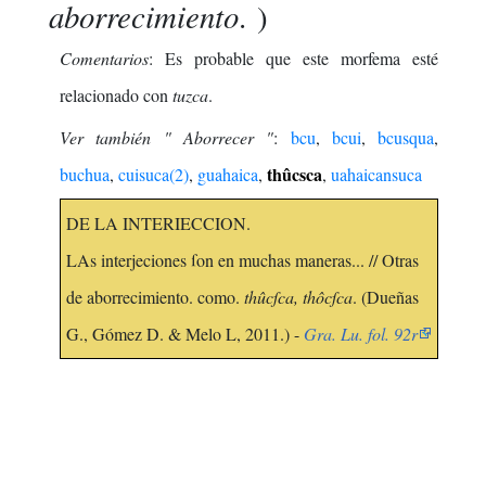
aborrecimiento
. )
Comentarios
: Es probable que este morfema esté
relacionado con
tuzca
.
Ver también " Aborrecer "
:
bcu
,
bcui
,
bcusqua
,
thûcsca
buchua
,
cuisuca(2)
,
guahaica
,
,
uahaicansuca
DE LA INTERIECCION.
LAs interjeciones ſon en muchas maneras... // Otras
de aborrecimiento. como.
thûcſca, thôcſca
. (Dueñas
G., Gómez D. & Melo L, 2011.) -
Gra. Lu. fol. 92r