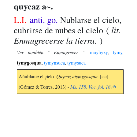
quycaz a~.
L.I.
anti. go.
Nublarse el cielo,
lit.
cubrirse de nubes el cielo
(
Enmugrecerse la tierra
. )
Ver también " Enmugrecer "
:
muyhyzy
,
tymy
,
tymygosqua
,
tymynsuca
,
tymysuca
Añublarce el çielo.
Quycaz atymygosqua
. [sic]
(Gómez & Torres, 2013) -
Ms. 158. Voc. fol. 16v