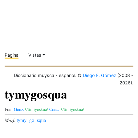
Página
Vistas
Diccionario muysca - español. ©
Diego F. Gómez
(2008 -
2026).
tymygosqua
Fon.
Gonz.
*/tɨmɨɣoskua/
Cons.
*/tɨmɨɣoskua/
Morf
.
tymy
-go
-squa