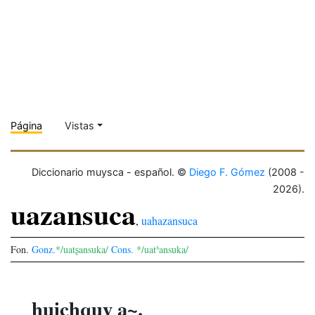
Página
Vistas
Diccionario muysca - español. ©
Diego F. Gómez
(2008 -
2026).
uazansuca
,
uahazansuca
s
Fon.
Gonz.
*/uatʂansuka/
Cons.
*/uat
ansuka/
huichquy a~.