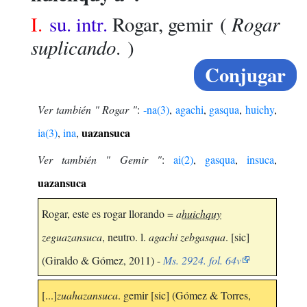
Rogar
I.
su. intr.
Rogar, gemir
(
suplicando
. )
Conjugar
Ver también " Rogar "
:
-na(3)
,
agachi
,
gasqua
,
huichy
,
uazansuca
ia(3)
,
ina
,
Ver también " Gemir "
:
ai(2)
,
gasqua
,
insuca
,
uazansuca
Rogar, este es rogar llorando =
a
huichquy
zeguazansuca
, neutro. l.
agachi zebgasqua
. [sic]
(Giraldo & Gómez, 2011) -
Ms. 2924. fol. 64v
[...]
zuahazansuca
. gemir [sic] (Gómez & Torres,