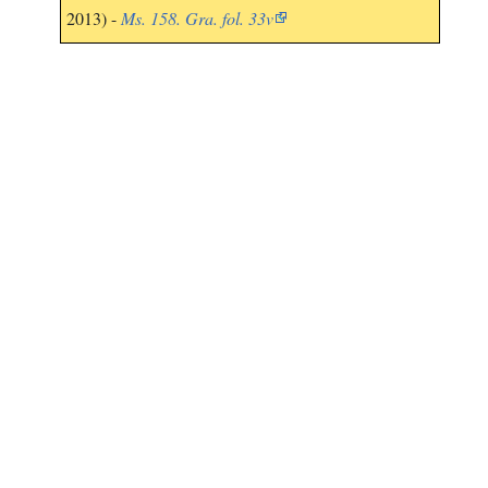
2013) -
Ms. 158. Gra. fol. 33v