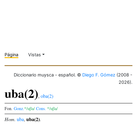
Página
Vistas
Diccionario muysca - español. ©
Diego F. Gómez
(2008 -
2026).
uba(2)
,
oba(2)
Fon.
Gonz.
*/uβa/
Cons.
*/uβa/
uba(2)
Hom.
uba
,
.