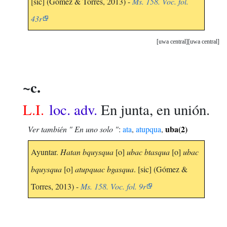
[sic] (Gómez & Torres, 2013) -
Ms. 158. Voc. fol.
43r
uwa central
uwa central
~c.
L.I.
loc. adv.
En junta, en unión.
uba(2)
Ver también " En uno solo "
:
ata
,
atupqua
,
Ayuntar.
Hatan bquysqua
[o]
ubac btasqua
[o]
ubac
bquysqua
[o]
atupquac bgasqua
. [sic] (Gómez &
Torres, 2013) -
Ms. 158. Voc. fol. 9r