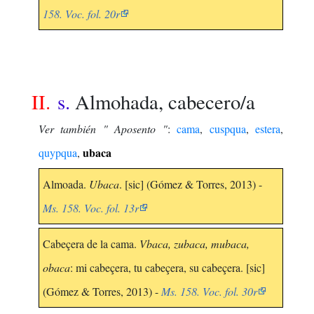
158. Voc. fol. 20r
II.
s.
Almohada, cabecero/a
Ver también " Aposento "
:
cama
,
cuspqua
,
estera
,
ubaca
quypqua
,
Almoada.
Ubaca
. [sic] (Gómez & Torres, 2013) -
Ms. 158. Voc. fol. 13r
Cabeçera de la cama.
Vbaca, zubaca, mubaca,
obaca
: mi cabeçera, tu cabeçera, su cabeçera. [sic]
(Gómez & Torres, 2013) -
Ms. 158. Voc. fol. 30r