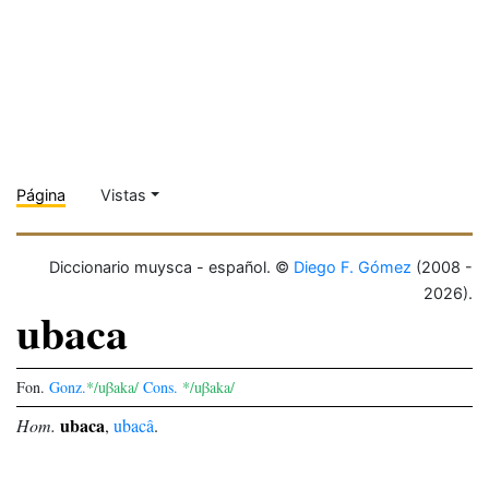
Página
Vistas
Diccionario muysca - español. ©
Diego F. Gómez
(2008 -
2026).
ubaca
Fon.
Gonz.
*/uβaka/
Cons.
*/uβaka/
ubaca
Hom.
,
ubacâ
.