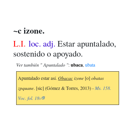
~c izone.
L.I.
loc. adj.
Estar apuntalado,
sostenido o apoyado.
ubaca
Ver también " Apuntalado "
:
,
ubata
Apuntalado estar así.
Obacac
izone
[o]
obatas
zpquane
. [sic] (Gómez & Torres, 2013) -
Ms. 158.
Voc. fol. 18v