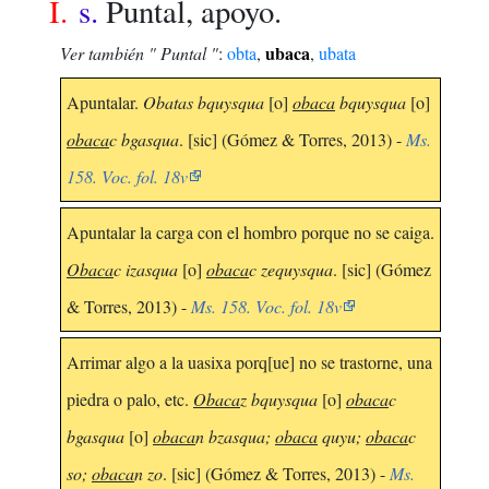
I.
s.
Puntal, apoyo.
ubaca
Ver también " Puntal "
:
obta
,
,
ubata
Apuntalar.
Obatas bquysqua
[o]
obaca
bquysqua
[o]
obaca
c bgasqua
. [sic] (Gómez & Torres, 2013) -
Ms.
158. Voc. fol. 18v
Apuntalar la carga con el hombro porque no se caiga.
Obaca
c izasqua
[o]
obaca
c zequysqua
. [sic] (Gómez
& Torres, 2013) -
Ms. 158. Voc. fol. 18v
Arrimar algo a la uasixa porq[ue] no se trastorne, una
piedra o palo, etc.
Obaca
z bquysqua
[o]
obaca
c
bgasqua
[o]
obaca
n bzasqua;
obaca
quyu;
obaca
c
so;
obaca
n zo
. [sic] (Gómez & Torres, 2013) -
Ms.