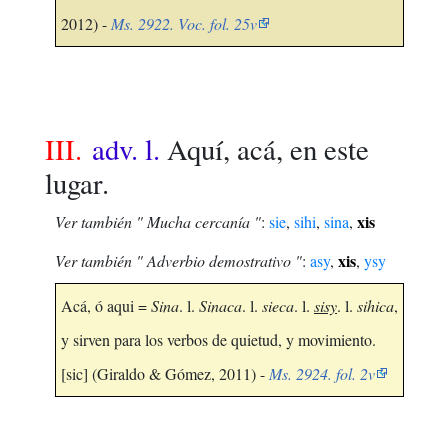
2012) -
Ms. 2922. Voc. fol. 25v
III.
adv. l.
Aquí, acá, en este
lugar.
xis
Ver también " Mucha cercanía "
:
sie
,
sihi
,
sina
,
xis
Ver también " Adverbio demostrativo "
:
asy
,
,
ysy
Acá, ó aqui =
Sina
. l.
Sinaca
. l.
sieca
. l.
sisy
. l.
sihica
,
y sirven para los verbos de quietud, y movimiento.
[sic] (Giraldo & Gómez, 2011) -
Ms. 2924. fol. 2v