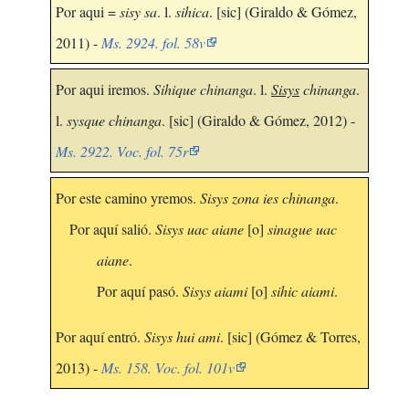
Por aqui =
sisy sa
. l.
sihica
. [sic] (Giraldo & Gómez,
2011) -
Ms. 2924. fol. 58v
Por aqui iremos.
Sihique chinanga
. l.
Sisys
chinanga
.
l.
sysque chinanga
. [sic] (Giraldo & Gómez, 2012) -
Ms. 2922. Voc. fol. 75r
Por este camino yremos.
Sisys zona ies chinanga
.
Por aquí salió.
Sisys uac aiane
[o]
sinague uac
aiane
.
Por aquí pasó.
Sisys aiami
[o]
sihic aiami
.
Por aquí entró.
Sisys hui ami
. [sic] (Gómez & Torres,
2013) -
Ms. 158. Voc. fol. 101v