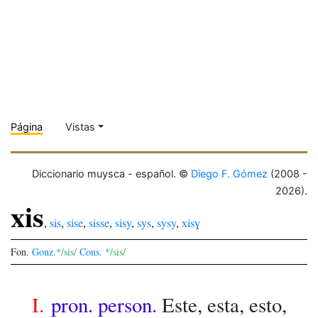
Página
Vistas
Diccionario muysca - español. ©
Diego F. Gómez
(2008 -
2026).
xis
,
sis
,
sise
,
sisse
,
sisy
,
sys
,
sysy
,
xisɣ
Fon.
Gonz.
*/sis/
Cons.
*/sis/
I.
pron. person.
Este, esta, esto,