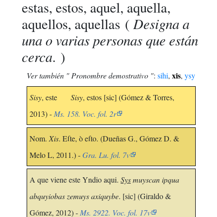
estas, estos, aquel, aquella,
Designa a
aquellos, aquellas
(
una o varias personas que están
cerca
. )
xis
Ver también " Pronombre demostrativo "
:
sihi
,
,
ysy
Sisy
, este
Sisy
, estos [sic] (Gómez & Torres,
2013) -
Ms. 158. Voc. fol. 2r
Nom.
Xis
. Eſte, ò eſto. (Dueñas G., Gómez D. &
Melo L, 2011.) -
Gra. Lu. fol. 7v
A que viene este Yndio aqui.
Sys
muyscan ipqua
abquyiobas zemuys axiquybe
. [sic] (Giraldo &
Gómez, 2012) -
Ms. 2922. Voc. fol. 17v