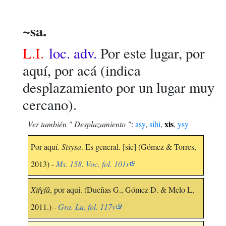
~sa.
L.I.
loc. adv.
Por este lugar, por
aquí, por acá (indica
desplazamiento por un lugar muy
cercano).
xis
Ver también " Desplazamiento "
:
asy
,
sihi
,
,
ysy
Por aquí.
Sisysa
. Es general. [sic] (Gómez & Torres,
2013) -
Ms. 158. Voc. fol. 101r
Xiſɣſâ
, por aqui. (Dueñas G., Gómez D. & Melo L,
2011.) -
Gra. Lu. fol. 117v