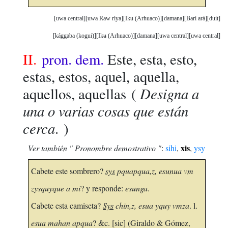
uwa central
uwa Raw riya
Ikʉ (Arhuaco)
damana
Barí ará
duit
kággaba (kogui)
Ikʉ (Arhuaco)
damana
uwa central
uwa central
II.
pron. dem.
Este, esta, esto,
estas, estos, aquel, aquella,
Designa a
aquellos, aquellas
(
una o varias cosas que están
cerca
. )
xis
Ver también " Pronombre demostrativo "
:
sihi
,
,
ysy
Cabete este sombrero?
sys
pquapqua,z, esunua vm
zysquyque a mi
? y responde:
esunga
.
Cabete esta camiseta?
Sys
chin,z, esua yquy vmza
. l.
esua mahan apqua
? &c. [sic] (Giraldo & Gómez,