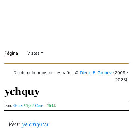
Página
Vistas
Diccionario muysca - español. ©
Diego F. Gómez
(2008 -
2026).
ychquy
Fon.
Gonz.
*/ɨʂkɨ/
Cons.
*/ɨtʲkɨ/
Ver
yechyca
.