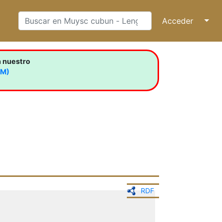
Acceder
↓
n nuestro
LM)
RDF