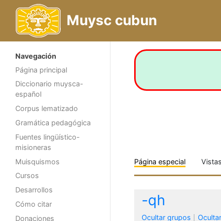
Muysc cubun
Navegación
Página principal
Diccionario muysca-
español
Corpus lematizado
Gramática pedagógica
Fuentes lingüístico-
misioneras
Muisquismos
Página especial
Vista
Cursos
Desarrollos
-qh
Cómo citar
Ocultar grupos
Oculta
Donaciones