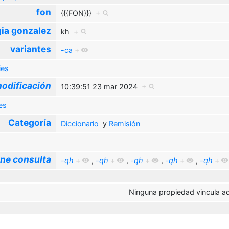
fon
{{{FON}}}
+
ia gonzalez
kh
+
variantes
-ca
+
ies
odificación
10:39:51 23 mar 2024
+
es
Categoría
Diccionario
y
Remisión
ne consulta
-qh
+
,
-qh
+
,
-qh
+
,
-qh
+
,
-qh
+
Ninguna propiedad vincula aq