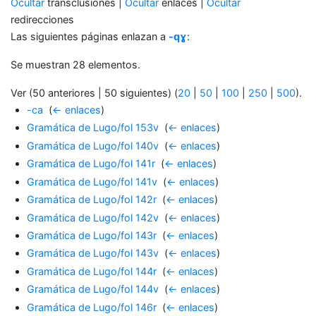
Ocultar
transclusiones |
Ocultar
enlaces |
Ocultar
redirecciones
Las siguientes páginas enlazan a
-qɣ
:
Se muestran 28 elementos.
Ver (50 anteriores | 50 siguientes) (
20
|
50
|
100
|
250
|
500
).
-ca
‎
(
← enlaces
)
Gramática de Lugo/fol 153v
‎
(
← enlaces
)
Gramática de Lugo/fol 140v
‎
(
← enlaces
)
Gramática de Lugo/fol 141r
‎
(
← enlaces
)
Gramática de Lugo/fol 141v
‎
(
← enlaces
)
Gramática de Lugo/fol 142r
‎
(
← enlaces
)
Gramática de Lugo/fol 142v
‎
(
← enlaces
)
Gramática de Lugo/fol 143r
‎
(
← enlaces
)
Gramática de Lugo/fol 143v
‎
(
← enlaces
)
Gramática de Lugo/fol 144r
‎
(
← enlaces
)
Gramática de Lugo/fol 144v
‎
(
← enlaces
)
Gramática de Lugo/fol 146r
‎
(
← enlaces
)