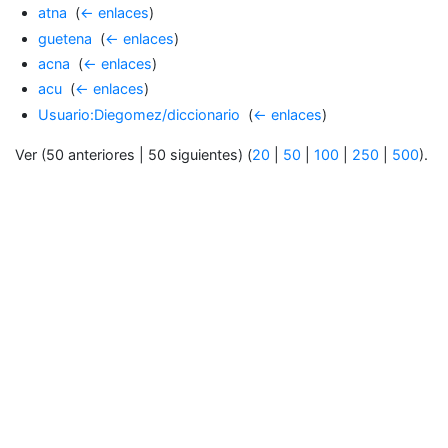
atna
‎
(
← enlaces
)
guetena
‎
(
← enlaces
)
acna
‎
(
← enlaces
)
acu
‎
(
← enlaces
)
Usuario:Diegomez/diccionario
‎
(
← enlaces
)
Ver (50 anteriores | 50 siguientes) (
20
|
50
|
100
|
250
|
500
).