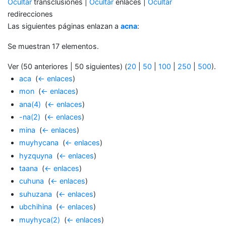
Ocultar
transclusiones |
Ocultar
enlaces |
Ocultar
redirecciones
Las siguientes páginas enlazan a
acna
:
Se muestran 17 elementos.
Ver (50 anteriores | 50 siguientes) (
20
|
50
|
100
|
250
|
500
).
aca
‎
(
← enlaces
)
mon
‎
(
← enlaces
)
ana(4)
‎
(
← enlaces
)
-na(2)
‎
(
← enlaces
)
mina
‎
(
← enlaces
)
muyhycana
‎
(
← enlaces
)
hyzquyna
‎
(
← enlaces
)
taana
‎
(
← enlaces
)
cuhuna
‎
(
← enlaces
)
suhuzana
‎
(
← enlaces
)
ubchihina
‎
(
← enlaces
)
muyhyca(2)
‎
(
← enlaces
)