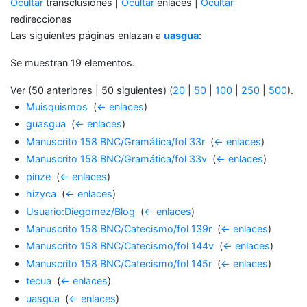
Ocultar
transclusiones |
Ocultar
enlaces |
Ocultar
redirecciones
Las siguientes páginas enlazan a
uasgua
:
Se muestran 19 elementos.
Ver (50 anteriores | 50 siguientes) (
20
|
50
|
100
|
250
|
500
).
Muisquismos
‎
(
← enlaces
)
guasgua
‎
(
← enlaces
)
Manuscrito 158 BNC/Gramática/fol 33r
‎
(
← enlaces
)
Manuscrito 158 BNC/Gramática/fol 33v
‎
(
← enlaces
)
pinze
‎
(
← enlaces
)
hizyca
‎
(
← enlaces
)
Usuario:Diegomez/Blog
‎
(
← enlaces
)
Manuscrito 158 BNC/Catecismo/fol 139r
‎
(
← enlaces
)
Manuscrito 158 BNC/Catecismo/fol 144v
‎
(
← enlaces
)
Manuscrito 158 BNC/Catecismo/fol 145r
‎
(
← enlaces
)
tecua
‎
(
← enlaces
)
uasgua
‎
(
← enlaces
)