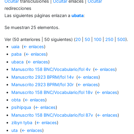
Ocultar
transclusiones |
Ocultar
enlaces |
Ocultar
redirecciones
Las siguientes páginas enlazan a
ubata
:
Se muestran 25 elementos.
Ver (50 anteriores | 50 siguientes) (
20
|
50
|
100
|
250
|
500
).
uaia
‎
(
← enlaces
)
paba
‎
(
← enlaces
)
ubaca
‎
(
← enlaces
)
Manuscrito 158 BNC/Vocabulario/fol 4v
‎
(
← enlaces
)
Manuscrito 2923 BPRM/fol 14v
‎
(
← enlaces
)
Manuscrito 2923 BPRM/fol 30r
‎
(
← enlaces
)
Manuscrito 158 BNC/Vocabulario/fol 18v
‎
(
← enlaces
)
obta
‎
(
← enlaces
)
psihipqua
‎
(
← enlaces
)
Manuscrito 158 BNC/Vocabulario/fol 87v
‎
(
← enlaces
)
zibyn tyba
‎
(
← enlaces
)
uta
‎
(
← enlaces
)