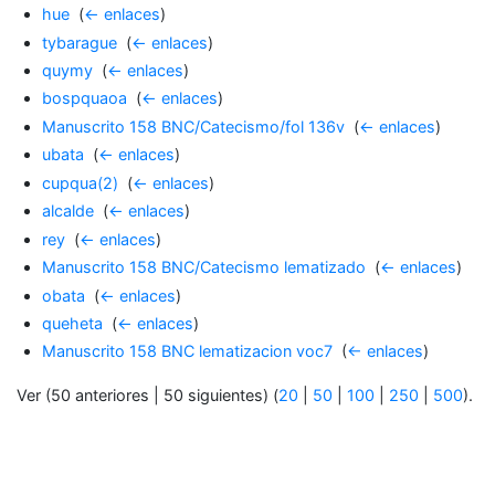
hue
‎
(
← enlaces
)
tybarague
‎
(
← enlaces
)
quymy
‎
(
← enlaces
)
bospquaoa
‎
(
← enlaces
)
Manuscrito 158 BNC/Catecismo/fol 136v
‎
(
← enlaces
)
ubata
‎
(
← enlaces
)
cupqua(2)
‎
(
← enlaces
)
alcalde
‎
(
← enlaces
)
rey
‎
(
← enlaces
)
Manuscrito 158 BNC/Catecismo lematizado
‎
(
← enlaces
)
obata
‎
(
← enlaces
)
queheta
‎
(
← enlaces
)
Manuscrito 158 BNC lematizacion voc7
‎
(
← enlaces
)
Ver (50 anteriores | 50 siguientes) (
20
|
50
|
100
|
250
|
500
).