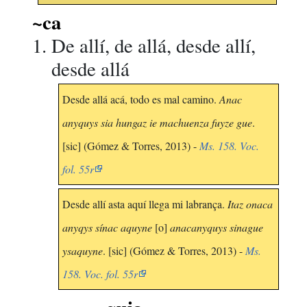
~ca
De allí, de allá, desde allí,
desde allá
Desde allá acá, todo es mal camino.
Anac
anyquys sia hungaz ie machuenza fuyze gue
.
[sic] (Gómez & Torres, 2013) -
Ms. 158. Voc.
fol. 55r
Desde allí asta aquí llega mi labrança.
Itaz onaca
anyqys sínac aquyne
[o]
anacanyquys sinague
ysaquyne
. [sic] (Gómez & Torres, 2013) -
Ms.
158. Voc. fol. 55r