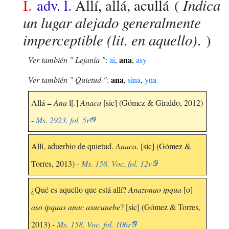
Indica
I.
adv. l.
Allí, allá, acullá
(
un lugar alejado generalmente
imperceptible (lit. en aquello)
. )
ana
Ver también " Lejanía "
:
ai
,
,
asy
ana
Ver también " Quietud "
:
,
sina
,
yna
Allá =
Ana
l[.]
Anaca
[sic] (Gómez & Giraldo, 2012)
-
Ms. 2923. fol. 5r
Allí, aduerbio de quietud.
Anaca
. [sic] (Gómez &
Torres, 2013) -
Ms. 158. Voc. fol. 12v
¿Qué es aquello que está allí?
Anazonao ipqua
[o]
aso ipquas anac asucunebe
? [sic] (Gómez & Torres,
2013) -
Ms. 158. Voc. fol. 106r