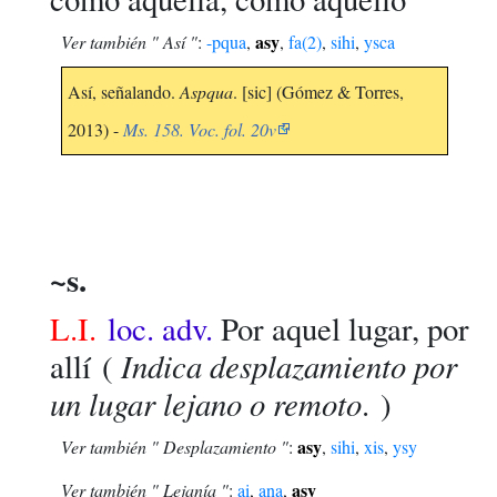
asy
Ver también " Así "
:
-pqua
,
,
fa(2)
,
sihi
,
ysca
Así, señalando.
Aspqua
. [sic] (Gómez & Torres,
2013) -
Ms. 158. Voc. fol. 20v
~s.
L.I.
loc. adv.
Por aquel lugar, por
Indica desplazamiento por
allí
(
un lugar lejano o remoto
. )
asy
Ver también " Desplazamiento "
:
,
sihi
,
xis
,
ysy
asy
Ver también " Lejanía "
:
ai
,
ana
,