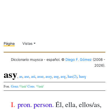
Página
Vistas
Diccionario muysca - español. ©
Diego F. Gómez
(2008 -
2026).
asy
,
as
,
ase
,
asi
,
asse
,
assy
,
asȩ
,
asɣ
,
has(2)
,
hasɣ
Fon.
Gonz.
*/asɨ/
Cons.
*/asɨ/
I.
pron. person.
Él, ella, ellos/as,