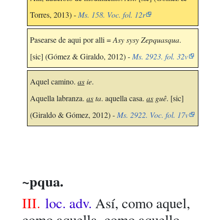
Torres, 2013) -
Ms. 158. Voc. fol. 12r
Pasearse de aqui por alli =
Asy sysy Zepquasqua
.
[sic] (Gómez & Giraldo, 2012) -
Ms. 2923. fol. 32v
Aquel camino.
as
ie
.
Aquella labranza.
as
ta
. aquella casa.
as
guê
. [sic]
(Giraldo & Gómez, 2012) -
Ms. 2922. Voc. fol. 17v
~pqua.
III.
loc. adv.
Así, como aquel,
como aquella, como aquello