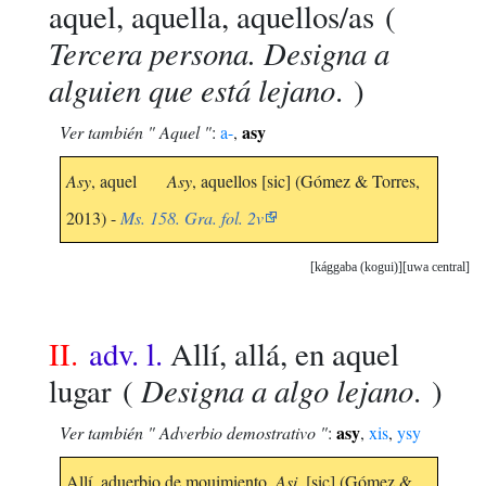
aquel, aquella, aquellos/as
(
Tercera persona. Designa a
alguien que está lejano
. )
asy
Ver también " Aquel "
:
a-
,
Asy
, aquel
Asy
, aquellos [sic] (Gómez & Torres,
2013) -
Ms. 158. Gra. fol. 2v
kággaba (kogui)
uwa central
II.
adv. l.
Allí, allá, en aquel
Designa a algo lejano
lugar
(
. )
asy
Ver también " Adverbio demostrativo "
:
,
xis
,
ysy
Allí, aduerbio de mouimiento.
Asi
. [sic] (Gómez &