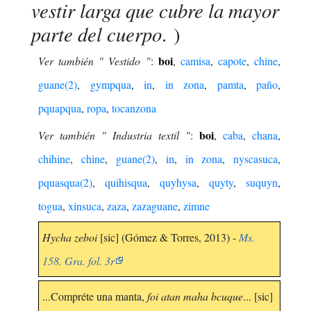
vestir larga que cubre la mayor
parte del cuerpo
. )
boi
Ver también " Vestido "
:
,
camisa
,
capote
,
chine
,
guane(2)
,
gympqua
,
in
,
in zona
,
pamta
,
paño
,
pquapqua
,
ropa
,
tocanzona
boi
Ver también " Industria textil "
:
,
caba
,
chana
,
chihine
,
chine
,
guane(2)
,
in
,
in zona
,
nyscasuca
,
pquasqua(2)
,
quihisqua
,
quyhysa
,
quyty
,
suquyn
,
togua
,
xinsuca
,
zaza
,
zazaguane
,
zimne
Hycha zeboi
[sic] (Gómez & Torres, 2013) -
Ms.
158. Gra. fol. 3r
...Compréte una manta,
foi atan maha bcuque
... [sic]