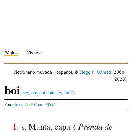
Página
Vistas
Diccionario muysca - español. ©
Diego F. Gómez
(2008 -
2026).
boi
,
boy
,
bôy
,
foi
,
foia
,
foy
,
fui(2)
Fon.
Gonz.
*/βoi/
Cons.
*/βoi/
Prenda de
I.
s.
Manta, capa
(