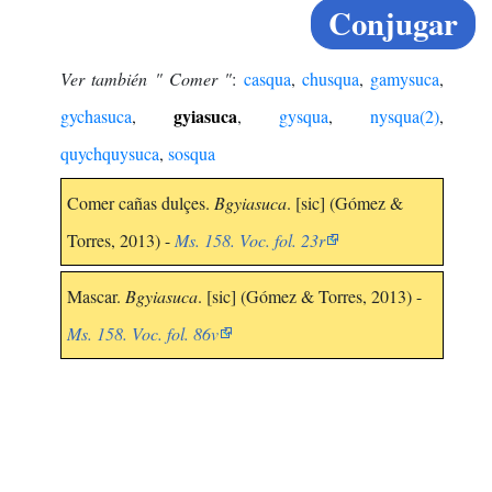
Conjugar
Ver también " Comer "
:
casqua
,
chusqua
,
gamysuca
,
gyiasuca
gychasuca
,
,
gysqua
,
nysqua(2)
,
quychquysuca
,
sosqua
Comer cañas dulçes.
Bgyiasuca
. [sic] (Gómez &
Torres, 2013) -
Ms. 158. Voc. fol. 23r
Mascar.
Bgyiasuca
. [sic] (Gómez & Torres, 2013) -
Ms. 158. Voc. fol. 86v