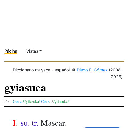
Página
Vistas
Diccionario muysca - español. ©
Diego F. Gómez
(2008 -
2026).
gyiasuca
Fon.
Gonz.
*/ɣɨiasuka/
Cons.
*/ɣɨiasuka/
I.
su. tr.
Mascar.