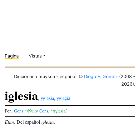
Página
Vistas
Diccionario muysca - español. ©
Diego F. Gómez
(2008 -
2026).
iglesia
,
yglesia
,
ygleçia
Fon.
Gonz.
*/Nulo/
Cons.
*/iɣlesia/
Etim
.
Del español
iglesia
.