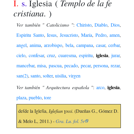
Templo de la fe
I.
s.
Iglesia
(
cristiana
. )
Ver también " Catolicismo "
:
Chiristo
,
Diablo
,
Dios
,
Espiritu Santo
,
Iesus
,
Jesucristo
,
María
,
Pedro
,
amen
,
angel
,
anima
,
arzobispo
,
bela
,
campana
,
casar
,
cerbar
,
iglesia
cielo
,
confesar
,
cruz
,
cuaresma
,
espiritu
,
,
jurar
,
mancebar
,
misa
,
pascua
,
pecado
,
pecar
,
persona
,
rezar
,
san(2)
,
santo
,
solter
,
uisilia
,
virgen
iglesia
Ver también " Arquitectura española "
:
arco
,
,
plaza
,
pueblo
,
tore
deſde la Igleſia,
Igleſian ɣnxi
. (Dueñas G., Gómez D.
& Melo L, 2011.) -
Gra. Lu. fol. 5r