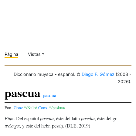
Página
Vistas
Diccionario muysca - español. ©
Diego F. Gómez
(2008 -
2026).
pascua
,
pasqua
Fon.
Gonz.
*/Nulo/
Cons.
*/paskua/
Etim
.
Del español
pascua
, éste del latín
pascha
, éste del gr.
πάσχα
, y este del hebr. pesaḥ. (DLE, 2019)