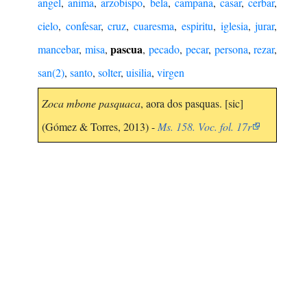
angel
,
anima
,
arzobispo
,
bela
,
campana
,
casar
,
cerbar
,
cielo
,
confesar
,
cruz
,
cuaresma
,
espiritu
,
iglesia
,
jurar
,
pascua
mancebar
,
misa
,
,
pecado
,
pecar
,
persona
,
rezar
,
san(2)
,
santo
,
solter
,
uisilia
,
virgen
Zoca mbone pasquaca
, aora dos pasquas. [sic]
(Gómez & Torres, 2013) -
Ms. 158. Voc. fol. 17r