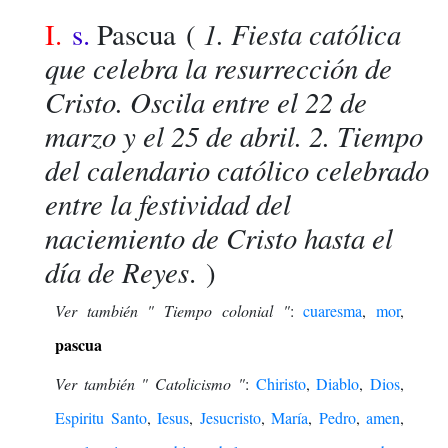
1. Fiesta católica
I.
s.
Pascua
(
que celebra la resurrección de
Cristo. Oscila entre el 22 de
marzo y el 25 de abril. 2. Tiempo
del calendario católico celebrado
entre la festividad del
naciemiento de Cristo hasta el
día de Reyes
. )
Ver también " Tiempo colonial "
:
cuaresma
,
mor
,
pascua
Ver también " Catolicismo "
:
Chiristo
,
Diablo
,
Dios
,
Espiritu Santo
,
Iesus
,
Jesucristo
,
María
,
Pedro
,
amen
,