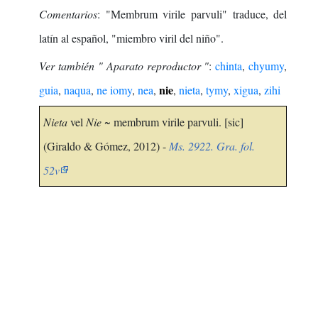
Comentarios
: "Membrum virile parvuli" traduce, del
latín al español, "miembro viril del niño".
Ver también " Aparato reproductor "
:
chinta
,
chyumy
,
nie
guia
,
naqua
,
ne iomy
,
nea
,
,
nieta
,
tymy
,
xigua
,
zihi
Nieta
vel
Nie
~ membrum virile parvuli. [sic]
(Giraldo & Gómez, 2012) -
Ms. 2922. Gra. fol.
52v