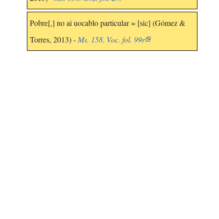
Pobre[,] no ai uocablo particular = [sic] (Gómez &
Torres, 2013) -
Ms. 158. Voc. fol. 99r