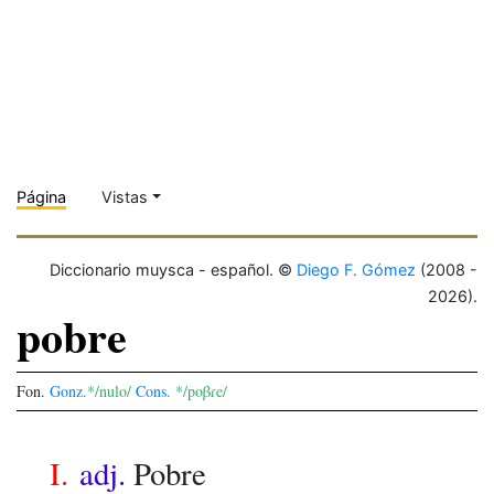
Página
Vistas
Diccionario muysca - español. ©
Diego F. Gómez
(2008 -
2026).
pobre
Fon.
Gonz.
*/nulo/
Cons.
*/poβɾe/
I.
adj.
Pobre