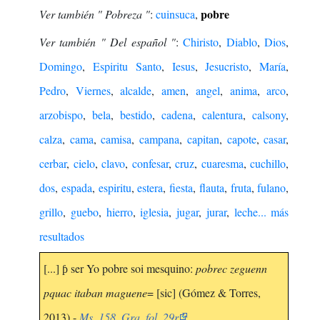
pobre
Ver también " Pobreza "
:
cuinsuca
,
Ver también " Del español "
:
Chiristo
,
Diablo
,
Dios
,
Domingo
,
Espiritu Santo
,
Iesus
,
Jesucristo
,
María
,
Pedro
,
Viernes
,
alcalde
,
amen
,
angel
,
anima
,
arco
,
arzobispo
,
bela
,
bestido
,
cadena
,
calentura
,
calsony
,
calza
,
cama
,
camisa
,
campana
,
capitan
,
capote
,
casar
,
cerbar
,
cielo
,
clavo
,
confesar
,
cruz
,
cuaresma
,
cuchillo
,
dos
,
espada
,
espiritu
,
estera
,
fiesta
,
flauta
,
fruta
,
fulano
,
grillo
,
guebo
,
hierro
,
iglesia
,
jugar
,
jurar
,
leche
... más
resultados
[...] ƥ ser Yo pobre soi mesquino:
pobrec zeguenn
pquac itaban maguene
= [sic] (Gómez & Torres,
2013) -
Ms. 158. Gra. fol. 29r