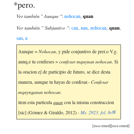
*pero.
quan
Ver también " Aunque "
:
nohocan
,
quan
Ver también " Subjuntivo "
:
can
,
nan
,
nohocan
,
,
san
,
u
Aunque =
Nohocan
, y pide conjuntivo de pret.o V.g.
aunq.e tu confieses =
confesar mquynan nohocan
. Si
la oracion eʃ de participio de futuro, se dice desta
manera, aunque tu hayas de confesar.-
Confesar
mquynganan nohocan
.
item esta particula
quan
con la misma construccion
[sic] (Gómez & Giraldo, 2012) -
Ms. 2923. fol. 8r
uwa central
uwa central