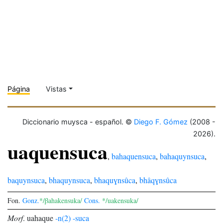
Página
Vistas
Diccionario muysca - español. ©
Diego F. Gómez
(2008 -
2026).
uaquensuca
,
bahaquensuca
,
bahaquynsuca
,
baquynsuca
,
bhaquynsuca
,
bhaquɣnsûca
,
bhâqɣnsûca
Fon.
Gonz.
*/βahakensuka/
Cons.
*/uakensuka/
Morf
.
uahaque
-n(2)
-suca