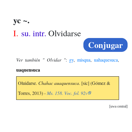
yc ~.
I.
su. intr.
Olvidarse
Conjugar
Ver también " Olvidar "
:
gy
,
misqua
,
uahaquesuca
,
uaquensuca
Oluidarse.
Chahac auaquensuca
. [sic] (Gómez &
Torres, 2013) -
Ms. 158. Voc. fol. 92v
uwa central