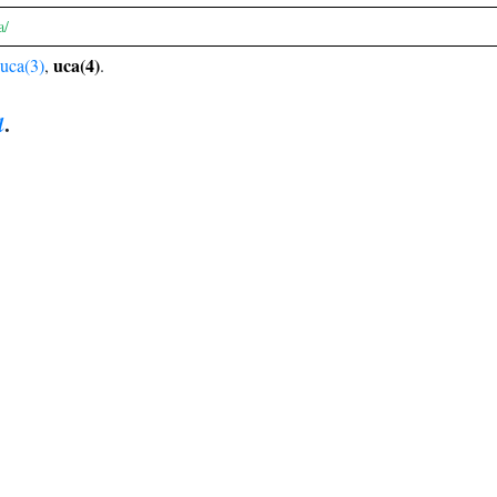
a/
uca(4)
uca(3)
,
.
a
.