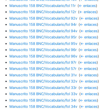
Manuscrito 158 BNC/Vocabulario/fol 11r
‎
(
← enlaces
)
Manuscrito 158 BNC/Vocabulario/fol 12r
‎
(
← enlaces
)
Manuscrito 158 BNC/Vocabulario/fol 92v
‎
(
← enlaces
)
Manuscrito 158 BNC/Vocabulario/fol 94r
‎
(
← enlaces
)
Manuscrito 158 BNC/Vocabulario/fol 94v
‎
(
← enlaces
)
Manuscrito 158 BNC/Vocabulario/fol 95r
‎
(
← enlaces
)
Manuscrito 158 BNC/Vocabulario/fol 95v
‎
(
← enlaces
)
Manuscrito 158 BNC/Vocabulario/fol 96r
‎
(
← enlaces
)
Manuscrito 158 BNC/Vocabulario/fol 96v
‎
(
← enlaces
)
Manuscrito 158 BNC/Vocabulario/fol 97r
‎
(
← enlaces
)
Manuscrito 158 BNC/Vocabulario/fol 57r
‎
(
← enlaces
)
Manuscrito 158 BNC/Vocabulario/fol 31v
‎
(
← enlaces
)
Manuscrito 158 BNC/Vocabulario/fol 32v
‎
(
← enlaces
)
Manuscrito 158 BNC/Vocabulario/fol 33r
‎
(
← enlaces
)
Manuscrito 158 BNC/Vocabulario/fol 33v
‎
(
← enlaces
)
Manuscrito 158 BNC/Vocabulario/fol 34r
‎
(
← enlaces
)
Manuscrito 158 BNC/Vocabulario/fol 34v
‎
(
← enlaces
)