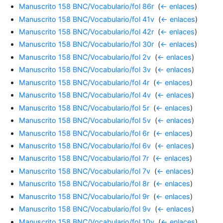
Manuscrito 158 BNC/Vocabulario/fol 86r
‎
(
← enlaces
)
Manuscrito 158 BNC/Vocabulario/fol 41v
‎
(
← enlaces
)
Manuscrito 158 BNC/Vocabulario/fol 42r
‎
(
← enlaces
)
Manuscrito 158 BNC/Vocabulario/fol 30r
‎
(
← enlaces
)
Manuscrito 158 BNC/Vocabulario/fol 2v
‎
(
← enlaces
)
Manuscrito 158 BNC/Vocabulario/fol 3v
‎
(
← enlaces
)
Manuscrito 158 BNC/Vocabulario/fol 4r
‎
(
← enlaces
)
Manuscrito 158 BNC/Vocabulario/fol 4v
‎
(
← enlaces
)
Manuscrito 158 BNC/Vocabulario/fol 5r
‎
(
← enlaces
)
Manuscrito 158 BNC/Vocabulario/fol 5v
‎
(
← enlaces
)
Manuscrito 158 BNC/Vocabulario/fol 6r
‎
(
← enlaces
)
Manuscrito 158 BNC/Vocabulario/fol 6v
‎
(
← enlaces
)
Manuscrito 158 BNC/Vocabulario/fol 7r
‎
(
← enlaces
)
Manuscrito 158 BNC/Vocabulario/fol 7v
‎
(
← enlaces
)
Manuscrito 158 BNC/Vocabulario/fol 8r
‎
(
← enlaces
)
Manuscrito 158 BNC/Vocabulario/fol 9r
‎
(
← enlaces
)
Manuscrito 158 BNC/Vocabulario/fol 9v
‎
(
← enlaces
)
Manuscrito 158 BNC/Vocabulario/fol 10v
‎
(
← enlaces
)