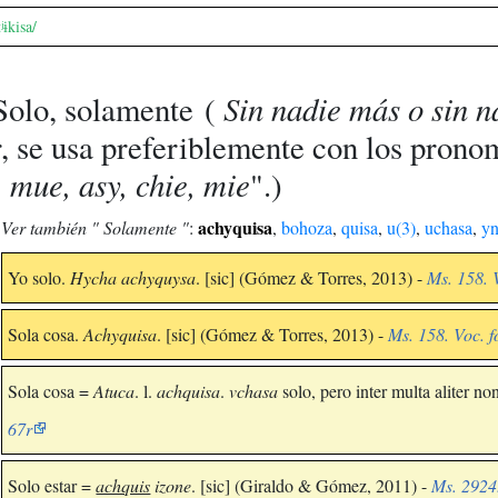
ʲɨkisa/
Sin nadie más o sin 
Solo, solamente
(
, se usa preferiblemente con los prono
 mue, asy, chie, mie
".)
achyquisa
Ver también " Solamente "
:
,
bohoza
,
quisa
,
u(3)
,
uchasa
,
y
Yo solo.
Hycha achyquysa
. [sic] (Gómez & Torres, 2013) -
Ms. 158. V
Sola cosa.
Achyquisa
. [sic] (Gómez & Torres, 2013) -
Ms. 158. Voc. f
Sola cosa =
Atuca
. l.
achquisa
.
vchasa
solo, pero inter multa aliter n
67r
Solo estar =
achquis
izone
. [sic] (Giraldo & Gómez, 2011) -
Ms. 2924.