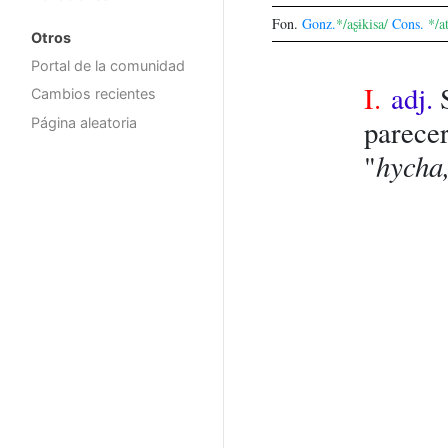
Fon.
Gonz.
*/aʂɨkisa/
Cons.
*/at
Otros
Portal de la comunidad
I.
adj.
Cambios recientes
parecer
Página aleatoria
hycha,
"