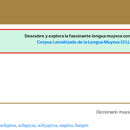
Descubre y explora la fascinante lengua muysca co
Corpus Lematizado de la Lengua Muysca (CL
Diccionario muys
achquisa
,
achquysa
,
achyquysa
,
asquisa
,
harquis