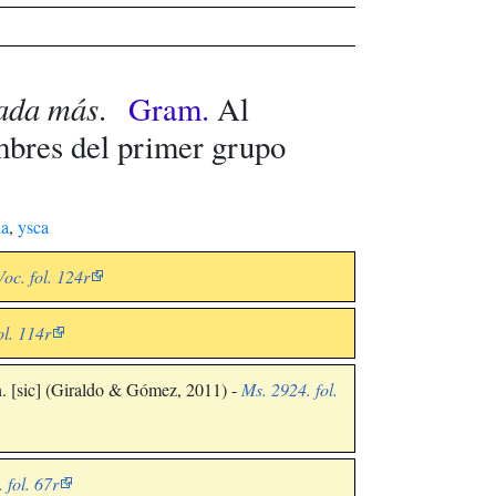
nada más
.
Gram.
Al
mbres del primer grupo
na
,
ysca
oc. fol. 124r
ol. 114r
on. [sic] (Giraldo & Gómez, 2011) -
Ms. 2924. fol.
 fol. 67r