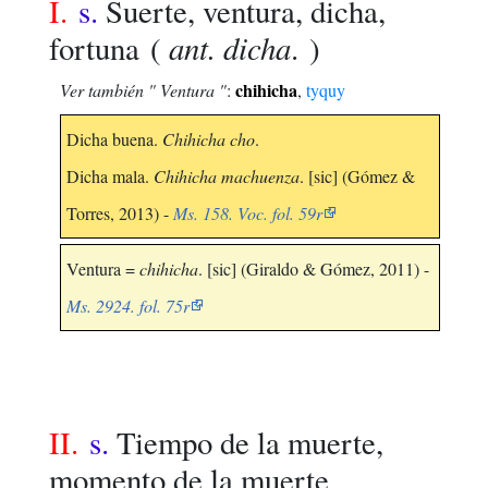
I.
s.
Suerte, ventura, dicha,
ant. dicha
fortuna
(
. )
chihicha
Ver también " Ventura "
:
,
tyquy
Dicha buena.
Chihicha cho
.
Dicha mala.
Chihicha machuenza
. [sic] (Gómez &
Torres, 2013) -
Ms. 158. Voc. fol. 59r
Ventura =
chihicha
. [sic] (Giraldo & Gómez, 2011) -
Ms. 2924. fol. 75r
II.
s.
Tiempo de la muerte,
momento de la muerte