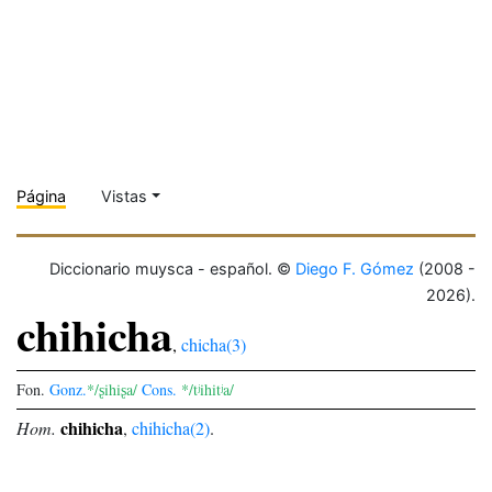
Página
Vistas
Diccionario muysca - español. ©
Diego F. Gómez
(2008 -
2026).
chihicha
,
chicha(3)
Fon.
Gonz.
*/ʂihiʂa/
Cons.
*/tʲihitʲa/
chihicha
Hom.
,
chihicha(2)
.