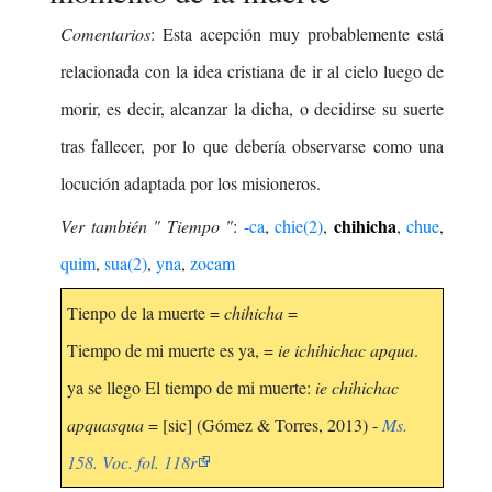
Comentarios
: Esta acepción muy probablemente está
relacionada con la idea cristiana de ir al cielo luego de
morir, es decir, alcanzar la dicha, o decidirse su suerte
tras fallecer, por lo que debería observarse como una
locución adaptada por los misioneros.
chihicha
Ver también " Tiempo "
:
-ca
,
chie(2)
,
,
chue
,
quim
,
sua(2)
,
yna
,
zocam
Tienpo de la muerte =
chihicha
=
Tiempo de mi muerte es ya, =
ie ichihichac apqua
.
ya se llego El tiempo de mi muerte:
ie chihichac
apquasqua
= [sic] (Gómez & Torres, 2013) -
Ms.
158. Voc. fol. 118r