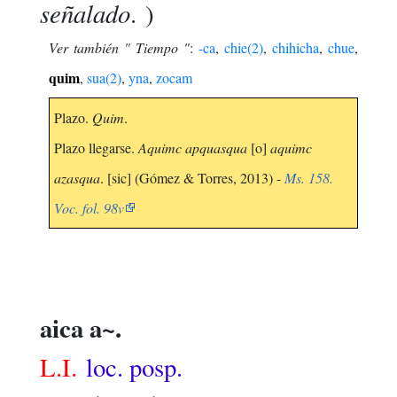
señalado
. )
Ver también " Tiempo "
:
-ca
,
chie(2)
,
chihicha
,
chue
,
quim
,
sua(2)
,
yna
,
zocam
Plazo.
Quim
.
Plazo llegarse.
Aquimc apquasqua
[o]
aquimc
azasqua
. [sic] (Gómez & Torres, 2013) -
Ms. 158.
Voc. fol. 98v
aica a~.
L.I.
loc. posp.