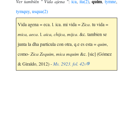
quim
Ver también " Vida ajena "
:
ica
,
ita(2)
,
,
tymne
,
tymquy
,
usqua(2)
Vida agena = eca. l. ica. mi vida =
Zica
. tu vida =
mica, aeca
. l.
aica, chijca, mijca
. &c. tambien se
junta la dha particula con otra, q.e es esta =
quim
,
como-
Zica Zequim, mica mquim
&c. [sic] (Gómez
& Giraldo, 2012) -
Ms. 2923. fol. 42v