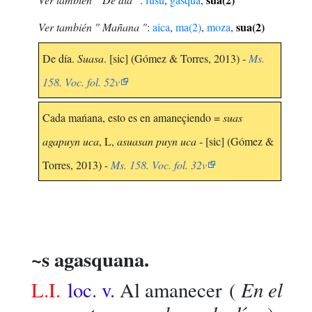
sua(2)
Ver también " Mañana "
:
aica
,
ma(2)
,
moza
,
De día.
Suasa
. [sic] (Gómez & Torres, 2013) -
Ms.
158. Voc. fol. 52v
Cada mańana, esto es en amaneçiendo =
suas
agapuyn uca
, L,
asuasan puyn uca
- [sic] (Gómez &
Torres, 2013) -
Ms. 158. Voc. fol. 32v
~s agasquana.
En el
L.I.
loc. v.
Al amanecer
(