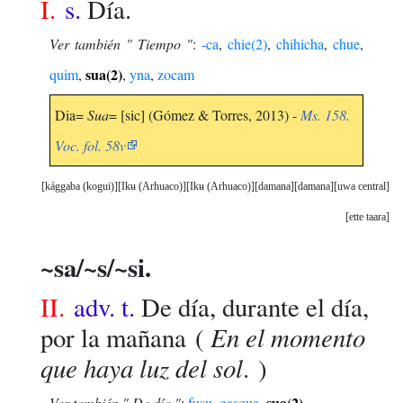
I.
s.
Día.
Ver también " Tiempo "
:
-ca
,
chie(2)
,
chihicha
,
chue
,
sua(2)
quim
,
,
yna
,
zocam
Dia=
Sua
= [sic] (Gómez & Torres, 2013) -
Ms. 158.
Voc. fol. 58v
kággaba (kogui)
Ikʉ (Arhuaco)
Ikʉ (Arhuaco)
damana
damana
uwa central
ette taara
~sa/~s/~si.
II.
adv. t.
De día, durante el día,
En el momento
por la mañana
(
que haya luz del sol
. )
sua(2)
Ver también " De día "
:
fusu
,
gasqua
,