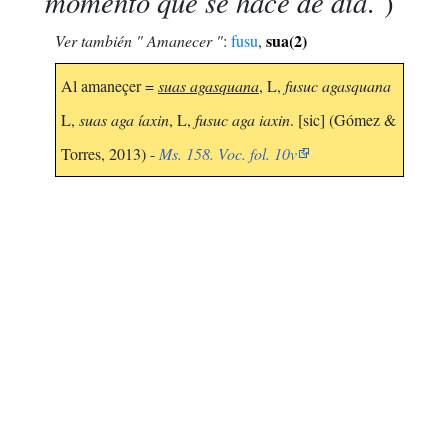
momento que se hace de día
. )
sua(2)
Ver también " Amanecer "
:
fusu
,
Al amaneçer =
suas agasquana
, L,
fusuc agasquana
L,
suas aga íaxin
, L,
fusuc aga iaxin
. [sic] (Gómez &
Torres, 2013) -
Ms. 158. Voc. fol. 10v