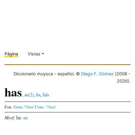
Página
Vistas
Diccionario muysca - español. ©
Diego F. Gómez
(2008 -
2026).
has
,
as(2)
,
hs
,
hâs
Fon.
Gonz.
*/has/
Cons.
*/has/
Morf
.
ha
-sa