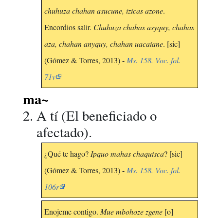
chuhuza chahan asucune, izicas azone
.
Encordios salir.
Chuhuza chahas asyquy, chahas
aza, chahan anyquy, chahan uacaiane
. [sic]
(Gómez & Torres, 2013) -
Ms. 158. Voc. fol.
71v
ma~
A tí (El beneficiado o
afectado).
¿Qué te hago?
Ipquo mahas chaquisca
? [sic]
(Gómez & Torres, 2013) -
Ms. 158. Voc. fol.
106r
Enojeme contigo.
Mue mbohoze zgene
[o]