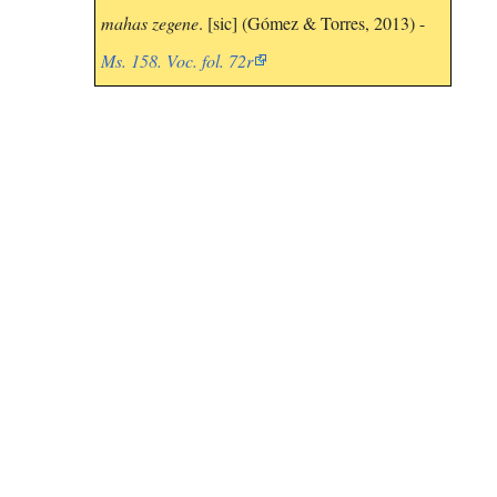
mahas zegene
. [sic] (Gómez & Torres, 2013) -
Ms. 158. Voc. fol. 72r