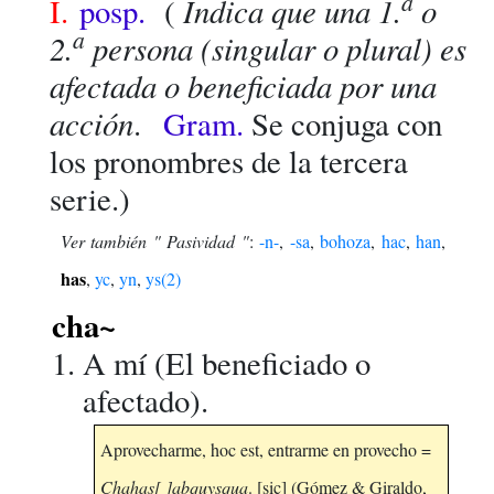
a
Indica que una 1.
o
I.
posp.
(
a
2.
persona (singular o plural) es
afectada o beneficiada por una
acción
.
Gram.
Se conjuga con
los pronombres de la tercera
serie.)
Ver también " Pasividad "
:
-n-
,
-sa
,
bohoza
,
hac
,
han
,
has
,
yc
,
yn
,
ys(2)
cha~
A mí (El beneficiado o
afectado).
Aprovecharme, hoc est, entrarme en provecho =
Chahas[ ]abquysqua
. [sic] (Gómez & Giraldo,