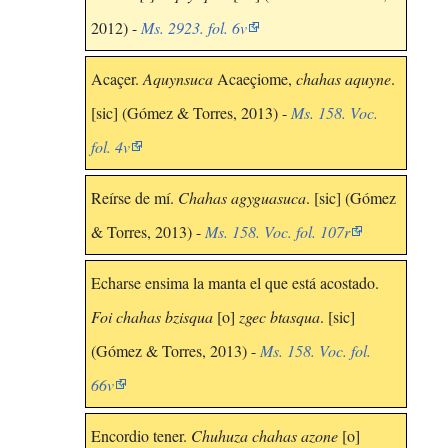
2012) -
Ms. 2923. fol. 6v
Acaçer.
Aquynsuca
Acaeçiome,
chahas aquyne
.
[sic] (Gómez & Torres, 2013) -
Ms. 158. Voc.
fol. 4v
Reírse de mí.
Chahas agyguasuca
. [sic] (Gómez
& Torres, 2013) -
Ms. 158. Voc. fol. 107r
Echarse ensima la manta el que está acostado.
Foi chahas bzisqua
[o]
zgec btasqua
. [sic]
(Gómez & Torres, 2013) -
Ms. 158. Voc. fol.
66v
Encordio tener.
Chuhuza chahas azone
[o]