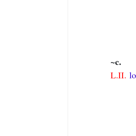
~c.
L.II.
lo