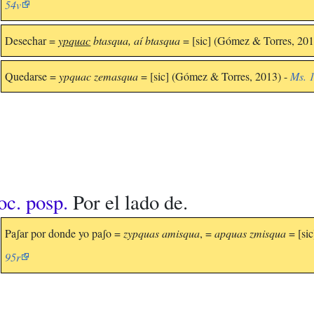
54v
Desechar =
ypquac
btasqua, aí btasqua
= [sic] (Gómez & Torres, 201
Quedarse =
ypquac zemasqua
= [sic] (Gómez & Torres, 2013) -
Ms. 1
oc. posp.
Por el lado de.
Paʃar por donde yo paʃo =
zypquas amisqua
, =
apquas zmisqua
= [si
95r