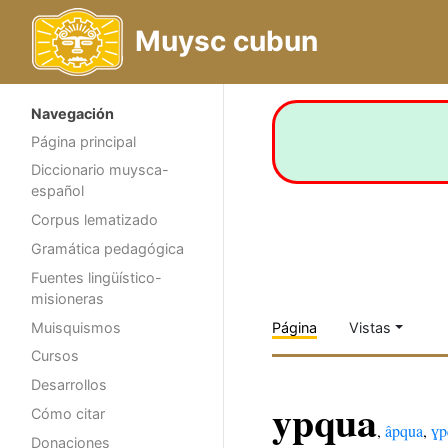
Muysc cubun
Navegación
Página principal
Diccionario muysca-
español
Corpus lematizado
Gramática pedagógica
Fuentes lingüístico-
misioneras
Muisquismos
Página
Vistas
Cursos
Desarrollos
ypqua
Cómo citar
,
âpqua
,
ɣp
Donaciones