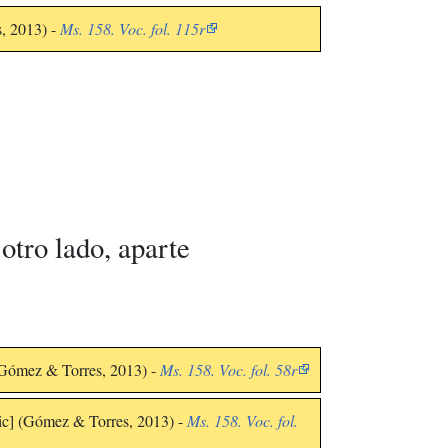
s, 2013) -
Ms. 158. Voc. fol. 115r
 otro lado, aparte
(Gómez & Torres, 2013) -
Ms. 158. Voc. fol. 58r
sic] (Gómez & Torres, 2013) -
Ms. 158. Voc. fol.