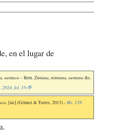
e, en el lugar de
a, aentaca
– Item.
Zintana, mintana, aentana
&c.
. 2924. fol. 35v
aca
. [sic] (Gómez & Torres, 2013) -
Ms. 158.
a.