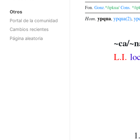
Fon.
Gonz.
*/ɨpkua/
Cons.
*/ɨp
Otros
ypqua
Hom.
,
ypqua(2)
,
yp
Portal de la comunidad
Cambios recientes
Página aleatoria
~ca/~n
L.I.
lo