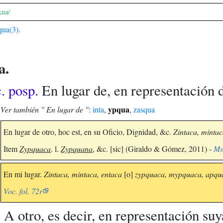
kua/
qua(3)
.
a.
c. posp.
En lugar de, en representación d
ypqua
Ver también " En lugar de "
:
inta
,
,
zasqua
En lugar de otro, hoc est, en su Oficio, Dignidad, &c.
Zintaca, mintac
Item
Zypquaca
. l.
Zypquana
, &c. [sic] (Giraldo & Gómez, 2011) -
Ms
En mi lugar.
Zintaca, mintaca, entaca
[o]
zypquaca, mypquaca, apqu
Voc. fol. 72r
A otro, es decir, en representación suy