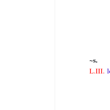
~s.
L.III.
l