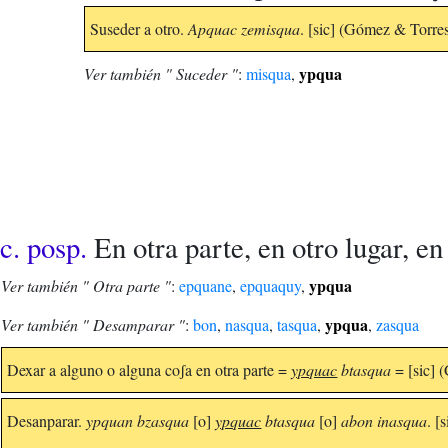
Suseder a otro.
Apquac zemisqua
. [sic] (Gómez & Torre
ypqua
Ver también " Suceder "
:
misqua
,
c. posp.
En otra parte, en otro lugar, en
ypqua
Ver también " Otra parte "
:
epquane
,
epquaquy
,
ypqua
Ver también " Desamparar "
:
bon
,
nasqua
,
tasqua
,
,
zasqua
Dexar a alguno o alguna coʃa en otra parte =
ypquac
btasqua
= [sic] 
Desanparar.
ypquan bzasqua
[o]
ypquac
btasqua
[o]
abon inasqua
. [