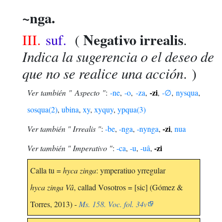
~nga.
Negativo irrealis
III.
suf.
(
.
Indica la sugerencia o el deseo de
que no se realice una acción
. )
-zi
Ver también " Aspecto "
:
-ne
,
-o
,
-za
,
,
-∅
,
nysqua
,
sosqua(2)
,
ubina
,
xy
,
xyquy
,
ypqua(3)
-zi
Ver también " Irrealis "
:
-be
,
-nga
,
-nynga
,
,
nua
-zi
Ver también " Imperativo "
:
-ca
,
-u
,
-uâ
,
Calla tu =
hyca zinga
: ymperatiuo yrregular
hyca zinga Vâ
, callad Vosotros = [sic] (Gómez &
Torres, 2013) -
Ms. 158. Voc. fol. 34v