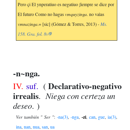
Pero çi El ynperatiuo es negatiuo ʃiempre se dice por
El futuro Como no hagas
vmquyzinga
. no vaìas
vmnazinga
.= [sic] (Gómez & Torres, 2013) -
Ms.
158. Gra. fol. 8v
-n~nga.
Declarativo-negativo
IV.
suf.
(
irrealis
Niega con certeza un
.
deseo
. )
-zi
Ver también " Ser "
:
-na(3)
,
-nga
,
,
can
,
gue
,
ia(3)
,
ina
,
nan
,
nua
,
san
,
ua