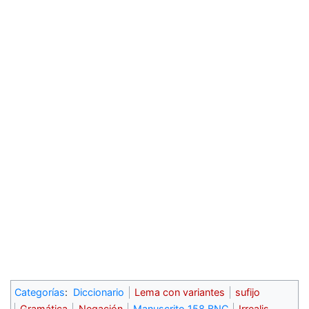
Categorías
:
Diccionario
Lema con variantes
sufijo
Gramática
Negación
Manuscrito 158 BNC
Irrealis