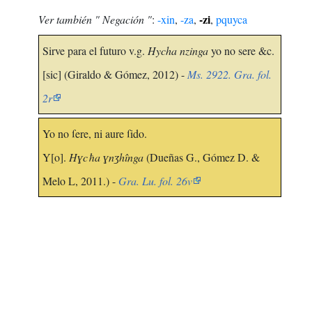
-zi
Ver también " Negación "
:
-xin
,
-za
,
,
pquyca
Sirve para el futuro v.g.
Hycha nzinga
yo no sere &c.
[sic] (Giraldo & Gómez, 2012) -
Ms. 2922. Gra. fol.
2r
Yo no ſere, ni aure ſido.
Y[o].
Hɣcħa ɣnʒhînga
(Dueñas G., Gómez D. &
Melo L, 2011.) -
Gra. Lu. fol. 26v