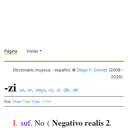
Página
Vistas
Diccionario muysca - español. ©
Diego F. Gómez
(2008 -
2026).
-zi
,
-tzi
,
-ze
,
-zinga
,
-zy
,
-zî
,
-ʒhi
,
-ʒhî
s
Fon.
Gonz.
*/tʂi/
Cons.
*/-t
i/
Negativo realis 2
I.
suf.
No
(
.