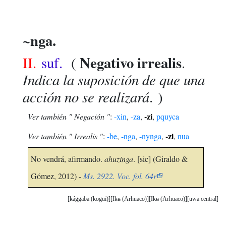
~nga.
Negativo irrealis
II.
suf.
(
.
Indica la suposición de que una
acción no se realizará
. )
-zi
Ver también " Negación "
:
-xin
,
-za
,
,
pquyca
-zi
Ver también " Irrealis "
:
-be
,
-nga
,
-nynga
,
,
nua
No vendrá, afirmando.
ahuzinga
. [sic] (Giraldo &
Gómez, 2012) -
Ms. 2922. Voc. fol. 64r
kággaba (kogui)
Ikʉ (Arhuaco)
Ikʉ (Arhuaco)
uwa central