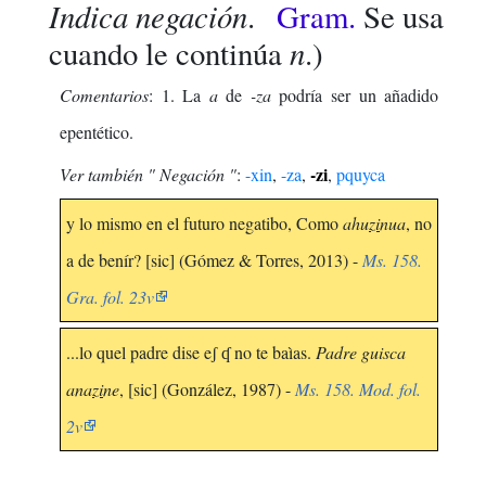
Indica negación
.
Gram.
Se usa
n
cuando le continúa
.)
Comentarios
: 1. La
a
de
-za
podría ser un añadido
epentético.
-zi
Ver también " Negación "
:
-xin
,
-za
,
,
pquyca
y lo mismo en el futuro negatibo, Como
ahu
zi
nua
, no
a de benír? [sic] (Gómez & Torres, 2013) -
Ms. 158.
Gra. fol. 23v
...lo quel padre dise eʃ ʠ no te baìas.
Padre guisca
ana
zi
ne
, [sic] (González, 1987) -
Ms. 158. Mod. fol.
2v