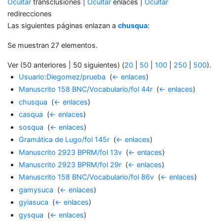
Ocultar
transclusiones |
Ocultar
enlaces |
Ocultar
redirecciones
Las siguientes páginas enlazan a
chusqua
:
Se muestran 27 elementos.
Ver (50 anteriores | 50 siguientes) (
20
|
50
|
100
|
250
|
500
).
Usuario:Diegomez/prueba
‎
(
← enlaces
)
Manuscrito 158 BNC/Vocabulario/fol 44r
‎
(
← enlaces
)
chusqua
‎
(
← enlaces
)
casqua
‎
(
← enlaces
)
sosqua
‎
(
← enlaces
)
Gramática de Lugo/fol 145r
‎
(
← enlaces
)
Manuscrito 2923 BPRM/fol 13v
‎
(
← enlaces
)
Manuscrito 2923 BPRM/fol 29r
‎
(
← enlaces
)
Manuscrito 158 BNC/Vocabulario/fol 86v
‎
(
← enlaces
)
gamysuca
‎
(
← enlaces
)
gyiasuca
‎
(
← enlaces
)
gysqua
‎
(
← enlaces
)