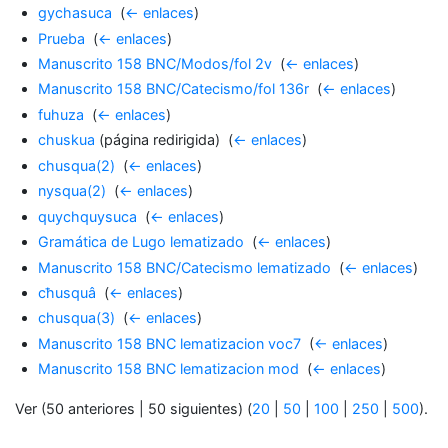
gychasuca
‎
(
← enlaces
)
Prueba
‎
(
← enlaces
)
Manuscrito 158 BNC/Modos/fol 2v
‎
(
← enlaces
)
Manuscrito 158 BNC/Catecismo/fol 136r
‎
(
← enlaces
)
fuhuza
‎
(
← enlaces
)
chuskua
(página redirigida) ‎
(
← enlaces
)
chusqua(2)
‎
(
← enlaces
)
nysqua(2)
‎
(
← enlaces
)
quychquysuca
‎
(
← enlaces
)
Gramática de Lugo lematizado
‎
(
← enlaces
)
Manuscrito 158 BNC/Catecismo lematizado
‎
(
← enlaces
)
cħusquâ
‎
(
← enlaces
)
chusqua(3)
‎
(
← enlaces
)
Manuscrito 158 BNC lematizacion voc7
‎
(
← enlaces
)
Manuscrito 158 BNC lematizacion mod
‎
(
← enlaces
)
Ver (50 anteriores | 50 siguientes) (
20
|
50
|
100
|
250
|
500
).